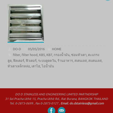
DO-D
05/05/2016
HOME
filter
filter hood
KB5
KB7
กรองน้ำมัน
ซ่อมหัวเตา
ตะแกรง
,
,
,
,
,
,
ฮูด
ฟิลเตอร์
ฟิวเตอร์
ระบบดูดควัน
ร้านอาหาร
สเตนเลส
สแตนเลส
,
,
,
,
,
,
,
หัวเตาเหล็กหล่อ
เตาไฮ
ไอน้ำมัน
,
,
DO D STAINLESS AND ENGINEERING LIMITED PARTNERSHIP
31 Soi Pracha Uthit 15, Pracha Uthit Rd., Rat Burana, BANGKOK THAILAND
Tel. 0-2873-0699 , Fax 0-2873-0127 ,
Email. do.dstainless@gmail.com